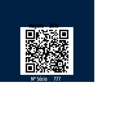
Registo
2616
Nº Sócio
777
2026
parceiro
s