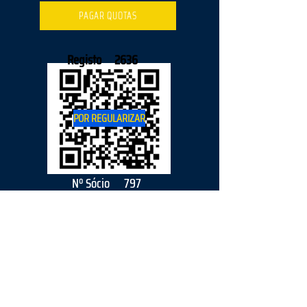
PAGAR QUOTAS
Registo
2636
POR REGULARIZAR
Nº Sócio
797
2026
parceiro
s