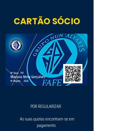
CARTÃO SÓCIO
Nº Sócio
797
Mariana Mota Gonçalves
Nº Registo
2636
POR REGULARIZAR
As suas quotas encontram-se em
pagamento.