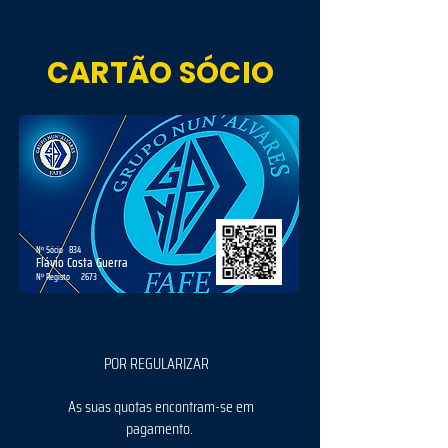
CARTÃO SÓCIO
Nº Sócio
834
Flávio Costa Guerra
Nº Registo
2673
POR REGULARIZAR
As suas quotas encontram-se em
pagamento.