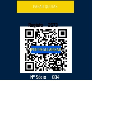
PAGAR QUOTAS
Registo
2673
POR REGULARIZAR
Nº Sócio
834
2026
parceiro
s