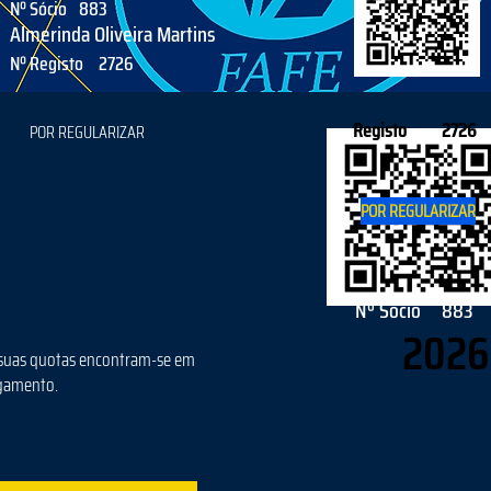
Nº Sócio
883
Almerinda Oliveira Martins
Nº Registo
2726
Registo
2726
POR REGULARIZAR
POR REGULARIZAR
Nº Sócio
883
2026
suas quotas encontram-se em
gamento.