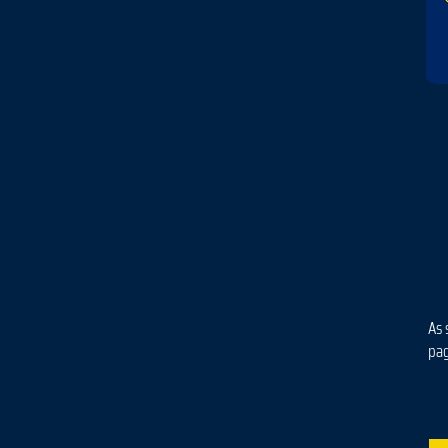
As 
pa