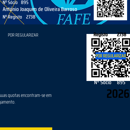
Nº Sócio
895
António Joaquim de Oliveira Barroso
Nº Registo
2738
Registo
2738
POR REGULARIZAR
POR REGULARIZAR
Nº Sócio
895
2026
suas quotas encontram-se em
gamento.