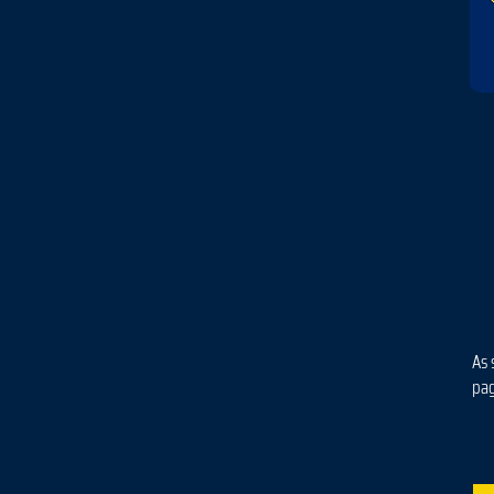
As 
pa