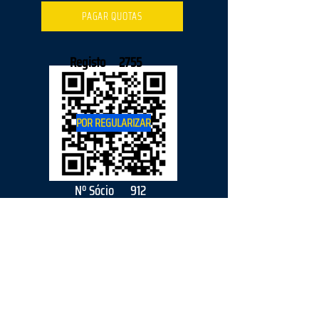
PAGAR QUOTAS
Registo
2755
POR REGULARIZAR
Nº Sócio
912
2026
parceiro
s