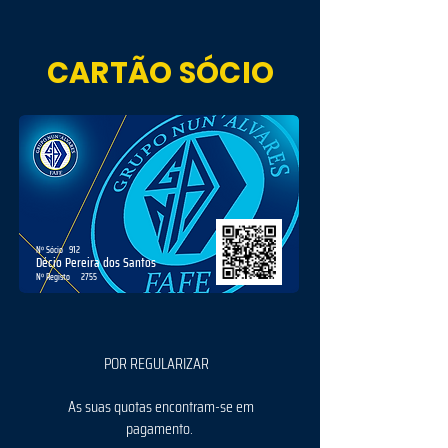
CARTÃO SÓCIO
Nº Sócio
912
Décio Pereira dos Santos
Nº Registo
2755
POR REGULARIZAR
As suas quotas encontram-se em
pagamento.