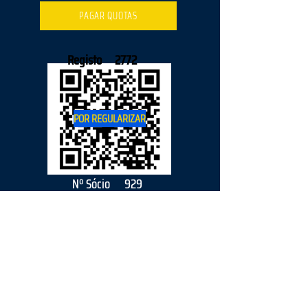
PAGAR QUOTAS
Registo
2772
POR REGULARIZAR
Nº Sócio
929
2026
parceiro
s