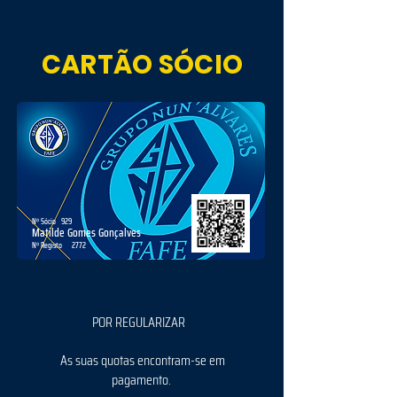
CARTÃO SÓCIO
Nº Sócio
929
Matilde Gomes Gonçalves
Nº Registo
2772
POR REGULARIZAR
As suas quotas encontram-se em
pagamento.