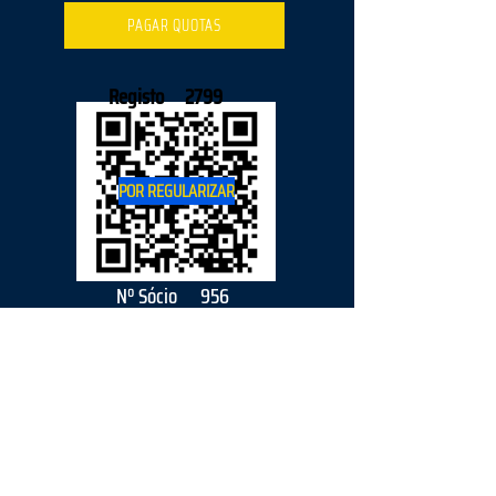
PAGAR QUOTAS
Registo
2799
POR REGULARIZAR
Nº Sócio
956
2026
parceiro
s