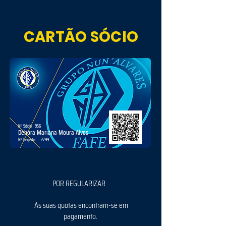
CARTÃO SÓCIO
Nº Sócio
956
Débora Mariana Moura Alves
Nº Registo
2799
POR REGULARIZAR
As suas quotas encontram-se em
pagamento.