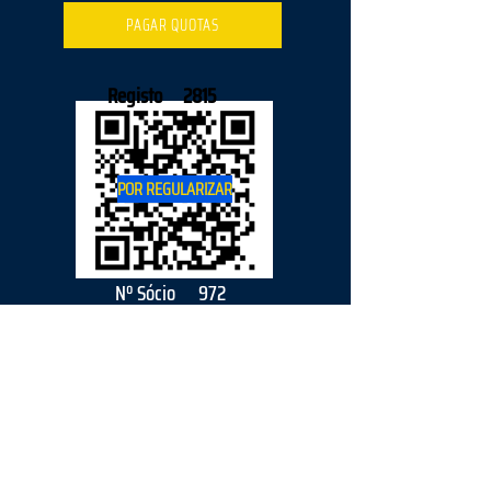
PAGAR QUOTAS
Registo
2815
POR REGULARIZAR
Nº Sócio
972
2026
parceiro
s