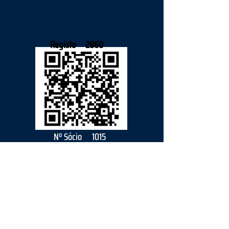
Registo
2860
Nº Sócio
1015
2026
parceiro
s