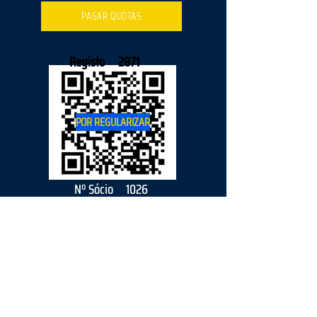
PAGAR QUOTAS
Registo
2871
POR REGULARIZAR
Nº Sócio
1026
2026
parceiro
s