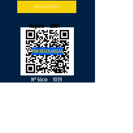
PAGAR QUOTAS
Registo
2884
POR REGULARIZAR
Nº Sócio
1039
2026
parceiro
s