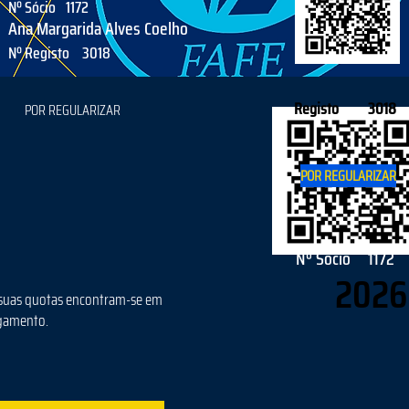
Nº Sócio
1172
Ana Margarida Alves Coelho
Nº Registo
3018
Registo
3018
POR REGULARIZAR
POR REGULARIZAR
Nº Sócio
1172
2026
suas quotas encontram-se em
gamento.