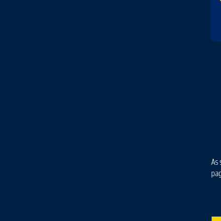
As 
pa