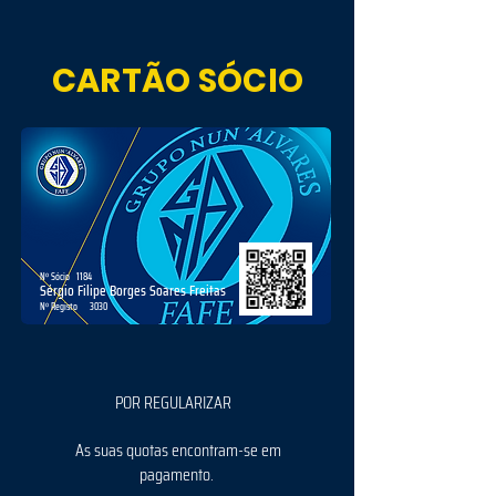
CARTÃO SÓCIO
Nº Sócio
1184
Sérgio Filipe Borges Soares Freitas
Nº Registo
3030
POR REGULARIZAR
As suas quotas encontram-se em
pagamento.