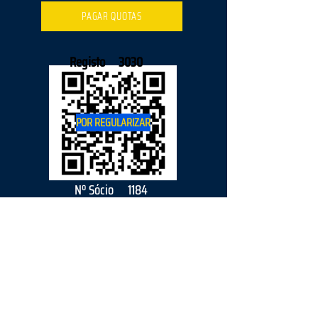
PAGAR QUOTAS
Registo
3030
POR REGULARIZAR
Nº Sócio
1184
2026
parceiro
s