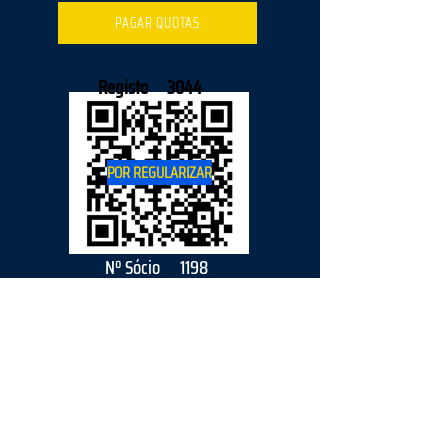
PAGAR QUOTAS
Registo
3044
POR REGULARIZAR
Nº Sócio
1198
2026
parceiro
s