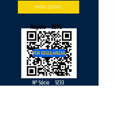
PAGAR QUOTAS
Registo
3079
POR REGULARIZAR
Nº Sócio
1233
2026
parceiro
s