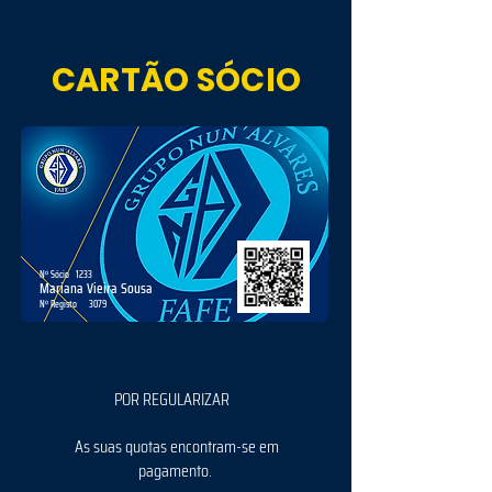
CARTÃO SÓCIO
Nº Sócio
1233
Mariana Vieira Sousa
Nº Registo
3079
POR REGULARIZAR
As suas quotas encontram-se em
pagamento.