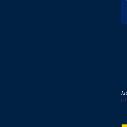
As 
pa