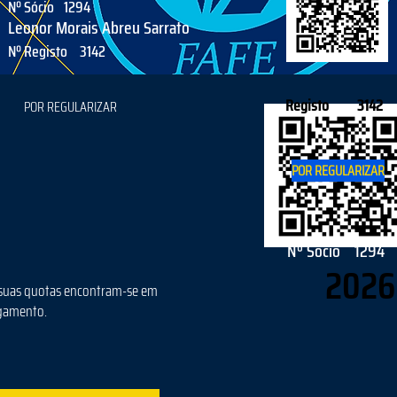
Nº Sócio
1294
Leonor Morais Abreu Sarrato
Nº Registo
3142
Registo
3142
POR REGULARIZAR
POR REGULARIZAR
Nº Sócio
1294
2026
suas quotas encontram-se em
gamento.