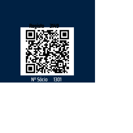
Registo
3149
Nº Sócio
1301
2026
parceiro
s