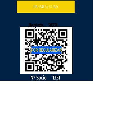
PAGAR QUOTAS
Registo
3179
POR REGULARIZAR
Nº Sócio
1331
2026
parceiro
s