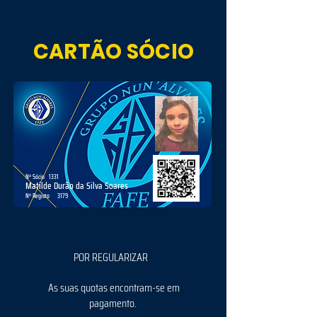
CARTÃO SÓCIO
Nº Sócio
1331
Matilde Durão da Silva Soares
Nº Registo
3179
POR REGULARIZAR
As suas quotas encontram-se em
pagamento.