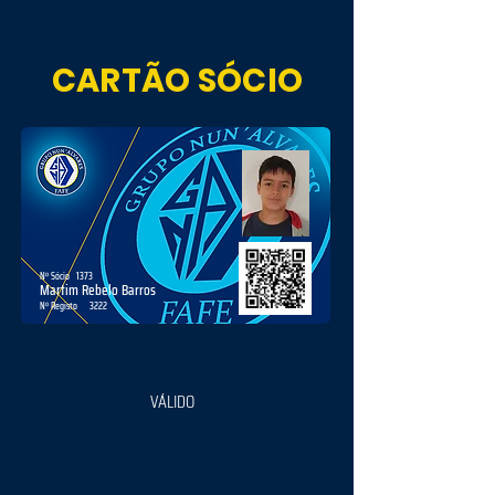
CARTÃO SÓCIO
Nº Sócio
1373
Martim Rebelo Barros
Nº Registo
3222
VÁLIDO