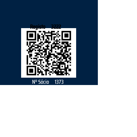
Registo
3222
Nº Sócio
1373
2026
parceiro
s