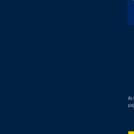
As 
pa