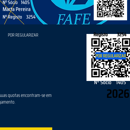
Nº Sócio
1405
Marta Pereira
Nº Registo
3254
Registo
3254
POR REGULARIZAR
POR REGULARIZAR
Nº Sócio
1405
2026
suas quotas encontram-se em
gamento.