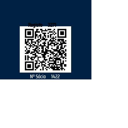
Registo
3271
Nº Sócio
1422
2026
parceiro
s