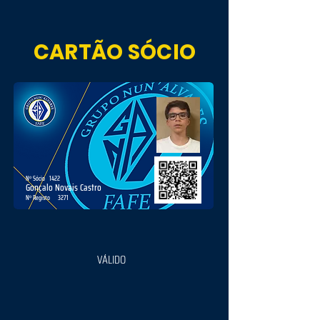
CARTÃO SÓCIO
Nº Sócio
1422
Gonçalo Novais Castro
Nº Registo
3271
VÁLIDO