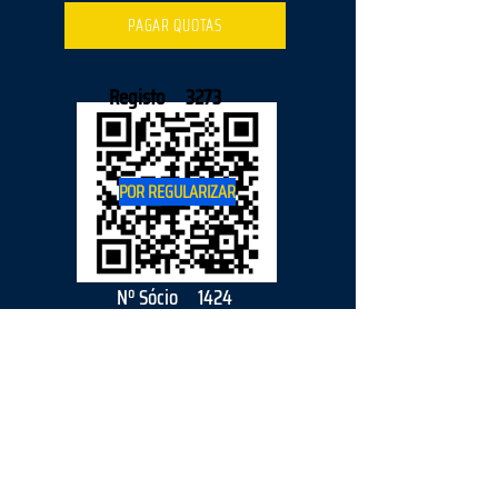
PAGAR QUOTAS
Registo
3273
POR REGULARIZAR
Nº Sócio
1424
2026
parceiro
s