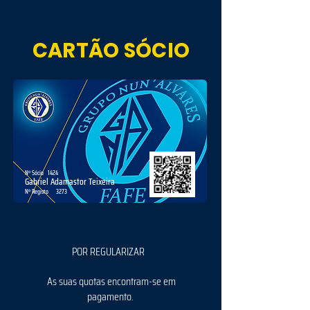
CARTÃO SÓCIO
Nº Sócio
1424
Gabriel Adamastor Teixeira
Nº Registo
3273
POR REGULARIZAR
As suas quotas encontram-se em
pagamento.