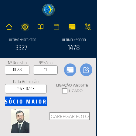
ULTIMO Nº SÓCIO
ULTIMO Nº REGISTRO
3327
1478
Nº Registro
Nº Sócio
Data Admissão
LIGAÇÃO WEBSITE
LIGADO
SÓCIO MAIOR
CARREGAR FOTO