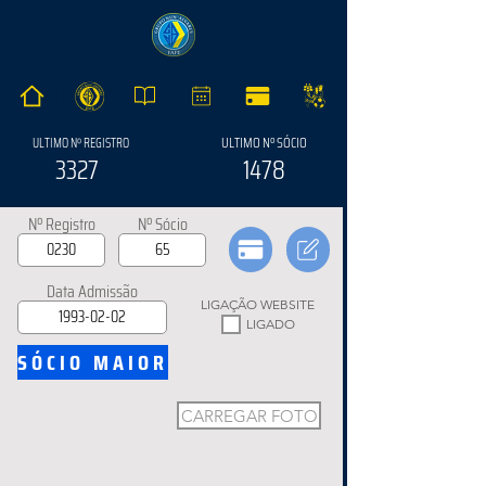
ULTIMO Nº SÓCIO
ULTIMO Nº REGISTRO
3327
1478
Nº Registro
Nº Sócio
Data Admissão
LIGAÇÃO WEBSITE
LIGADO
SÓCIO MAIOR
CARREGAR FOTO