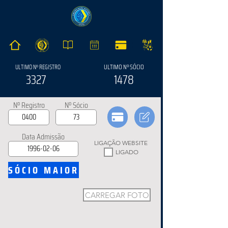
ULTIMO Nº SÓCIO
ULTIMO Nº REGISTRO
3327
1478
Nº Registro
Nº Sócio
Data Admissão
LIGAÇÃO WEBSITE
LIGADO
SÓCIO MAIOR
CARREGAR FOTO