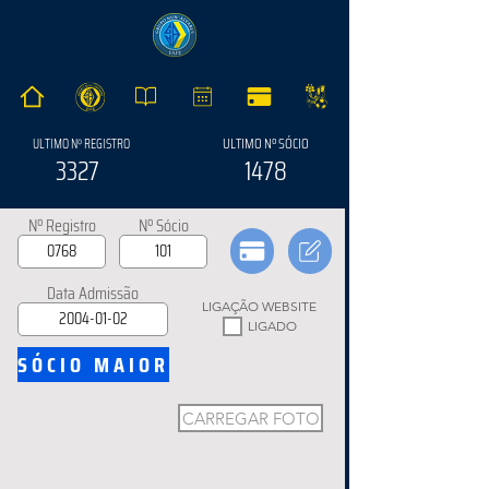
ULTIMO Nº SÓCIO
ULTIMO Nº REGISTRO
3327
1478
Nº Registro
Nº Sócio
Data Admissão
LIGAÇÃO WEBSITE
LIGADO
SÓCIO MAIOR
CARREGAR FOTO