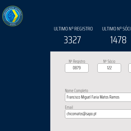
ULTIMO Nº REGISTRO
ULTIMO Nº SÓC
3327
1478
Nº Registro
Nº Sócio
Nome Completo
Email