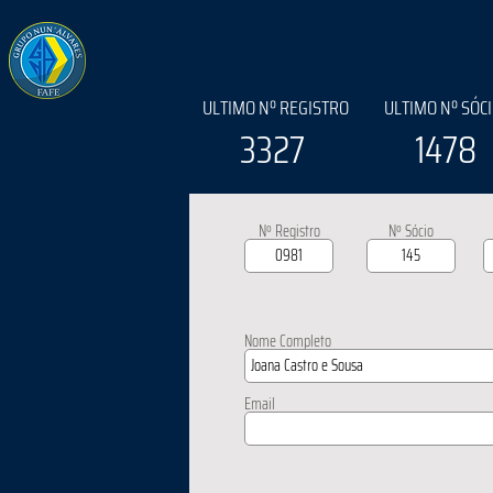
ULTIMO Nº REGISTRO
ULTIMO Nº SÓC
3327
1478
Nº Registro
Nº Sócio
Nome Completo
Email