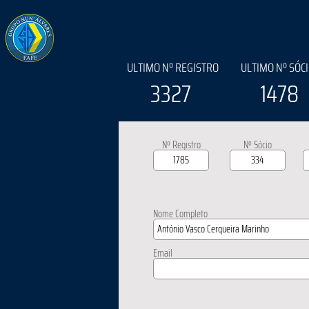
ULTIMO Nº REGISTRO
ULTIMO Nº SÓC
3327
1478
Nº Registro
Nº Sócio
Nome Completo
Email