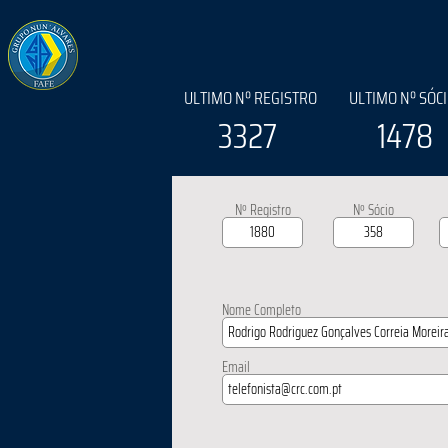
ULTIMO Nº REGISTRO
ULTIMO Nº SÓC
3327
1478
Nº Registro
Nº Sócio
Nome Completo
Email