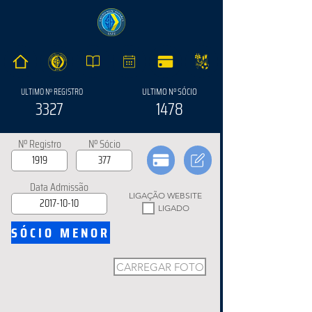
ULTIMO Nº SÓCIO
ULTIMO Nº REGISTRO
3327
1478
Nº Registro
Nº Sócio
Data Admissão
LIGAÇÃO WEBSITE
LIGADO
SÓCIO MENOR
CARREGAR FOTO