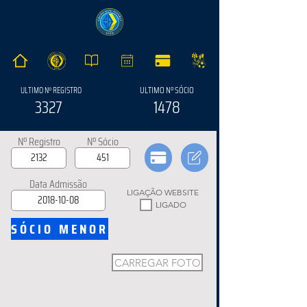
ULTIMO Nº SÓCIO
ULTIMO Nº REGISTRO
3327
1478
Nº Registro
Nº Sócio
Data Admissão
LIGAÇÃO WEBSITE
LIGADO
SÓCIO MENOR
CARREGAR FOTO