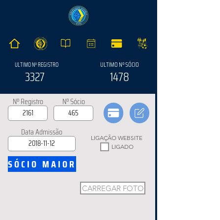
ULTIMO Nº SÓCIO
ULTIMO Nº REGISTRO
3327
1478
Nº Registro
Nº Sócio
Data Admissão
LIGAÇÃO WEBSITE
LIGADO
SÓCIO MAIOR
CARREGAR FOTO