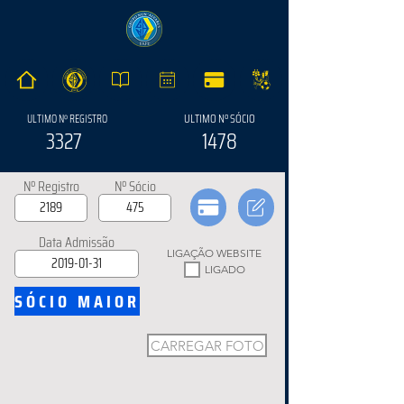
ULTIMO Nº SÓCIO
ULTIMO Nº REGISTRO
3327
1478
Nº Registro
Nº Sócio
Data Admissão
LIGAÇÃO WEBSITE
LIGADO
SÓCIO MAIOR
CARREGAR FOTO