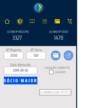
ULTIMO Nº SÓCIO
ULTIMO Nº REGISTRO
3327
1478
Nº Registro
Nº Sócio
Data Admissão
LIGAÇÃO WEBSITE
LIGADO
SÓCIO MAIOR
CARREGAR FOTO