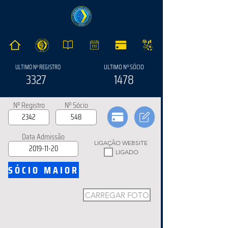
ULTIMO Nº SÓCIO
ULTIMO Nº REGISTRO
3327
1478
Nº Registro
Nº Sócio
Data Admissão
LIGAÇÃO WEBSITE
LIGADO
SÓCIO MAIOR
CARREGAR FOTO