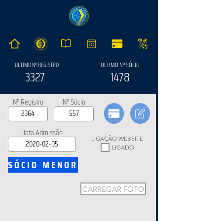
ULTIMO Nº SÓCIO
ULTIMO Nº REGISTRO
3327
1478
Nº Registro
Nº Sócio
Data Admissão
LIGAÇÃO WEBSITE
LIGADO
SÓCIO MENOR
CARREGAR FOTO