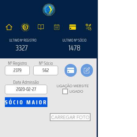
ULTIMO Nº SÓCIO
ULTIMO Nº REGISTRO
3327
1478
Nº Registro
Nº Sócio
Data Admissão
LIGAÇÃO WEBSITE
LIGADO
SÓCIO MAIOR
CARREGAR FOTO