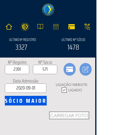
ULTIMO Nº SÓCIO
ULTIMO Nº REGISTRO
3327
1478
Nº Registro
Nº Sócio
Data Admissão
LIGAÇÃO WEBSITE
LIGADO
SÓCIO MAIOR
CARREGAR FOTO