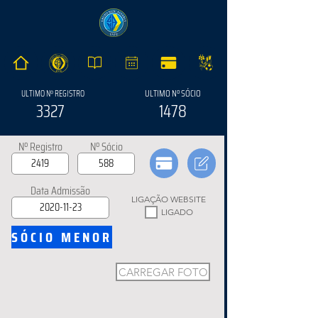
ULTIMO Nº SÓCIO
ULTIMO Nº REGISTRO
3327
1478
Nº Registro
Nº Sócio
Data Admissão
LIGAÇÃO WEBSITE
LIGADO
SÓCIO MENOR
CARREGAR FOTO