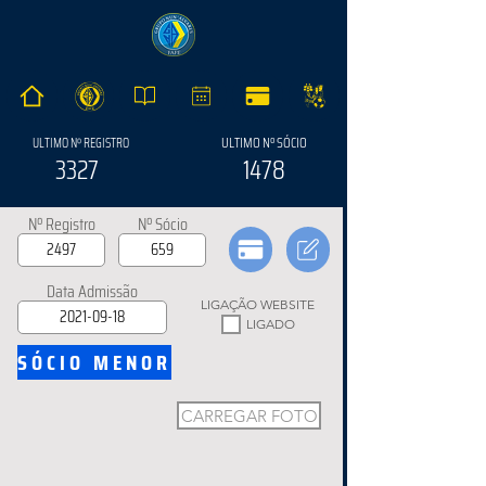
ULTIMO Nº SÓCIO
ULTIMO Nº REGISTRO
3327
1478
Nº Registro
Nº Sócio
Data Admissão
LIGAÇÃO WEBSITE
LIGADO
SÓCIO MENOR
CARREGAR FOTO