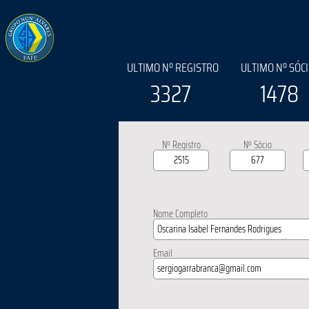
ULTIMO Nº REGISTRO
ULTIMO Nº SÓC
3327
1478
Nº Registro
Nº Sócio
Nome Completo
Email