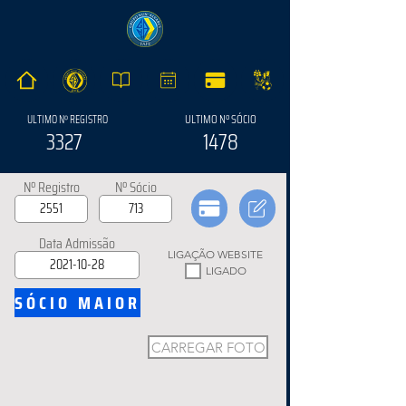
ULTIMO Nº SÓCIO
ULTIMO Nº REGISTRO
3327
1478
Nº Registro
Nº Sócio
Data Admissão
LIGAÇÃO WEBSITE
LIGADO
SÓCIO MAIOR
CARREGAR FOTO