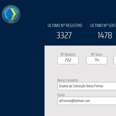
ULTIMO Nº REGISTRO
ULTIMO Nº SÓC
3327
1478
Nº Registro
Nº Sócio
Nome Completo
Email