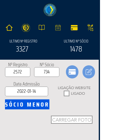
ULTIMO Nº SÓCIO
ULTIMO Nº REGISTRO
3327
1478
Nº Registro
Nº Sócio
Data Admissão
LIGAÇÃO WEBSITE
LIGADO
SÓCIO MENOR
CARREGAR FOTO