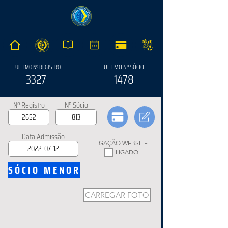
ULTIMO Nº SÓCIO
ULTIMO Nº REGISTRO
3327
1478
Nº Registro
Nº Sócio
Data Admissão
LIGAÇÃO WEBSITE
LIGADO
SÓCIO MENOR
CARREGAR FOTO