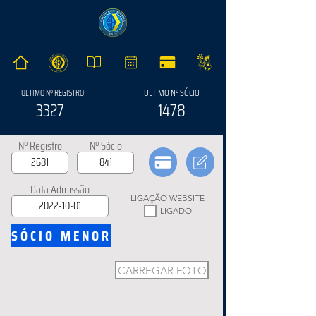
ULTIMO Nº SÓCIO
ULTIMO Nº REGISTRO
3327
1478
Nº Registro
Nº Sócio
Data Admissão
LIGAÇÃO WEBSITE
LIGADO
SÓCIO MENOR
CARREGAR FOTO