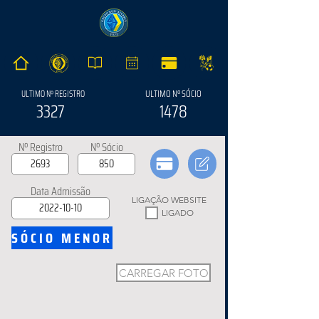
ULTIMO Nº SÓCIO
ULTIMO Nº REGISTRO
3327
1478
Nº Registro
Nº Sócio
Data Admissão
LIGAÇÃO WEBSITE
LIGADO
SÓCIO MENOR
CARREGAR FOTO