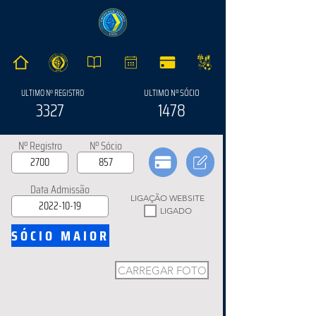
ULTIMO Nº SÓCIO
ULTIMO Nº REGISTRO
3327
1478
Nº Registro
Nº Sócio
Data Admissão
LIGAÇÃO WEBSITE
LIGADO
SÓCIO MAIOR
CARREGAR FOTO